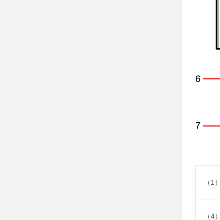
（1
（4