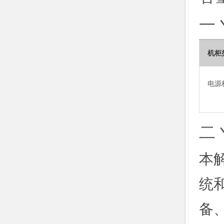
一
机柜
电源
二
本
统
备