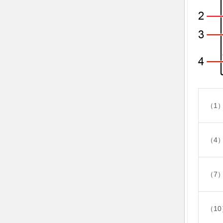
（1
（4
（7
（1