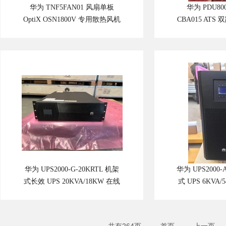
华为 TNF5FAN01 风扇单板
华为 PDU800
OptiX OSN1800V 专用散热风机
CBA015 AT
盒 热插拔智能温控 FAN01 风扇
配电柜 160A
模块
数据中心 UPS 
电
华为 UPS2000-G-20KRTL 机架
华为 UPS2000-
式长效 UPS 20KVA/18KW 在线
式 UPS 6KVA
式不间断电源 三三 / 三单兼容机
内置电池 单相
房服务器稳压主机
器不间