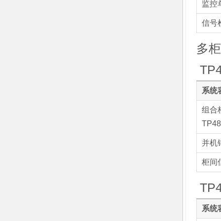
监控
信号
多柜
TP4
系统容
组合柜
TP4
并机
柜间
TP4
系统容