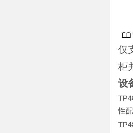
仅
柜
设
TP
性配
TP4