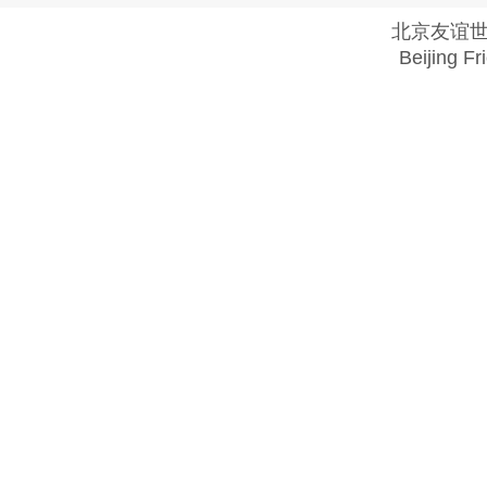
北京友谊
Beijing Fr
Copyright @ 2018 . All rights reserved.