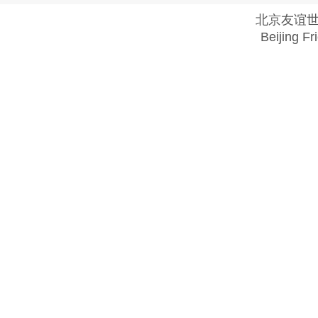
北京友谊
Beijing Fr
Copyright @ 2018 . All rights reserved.