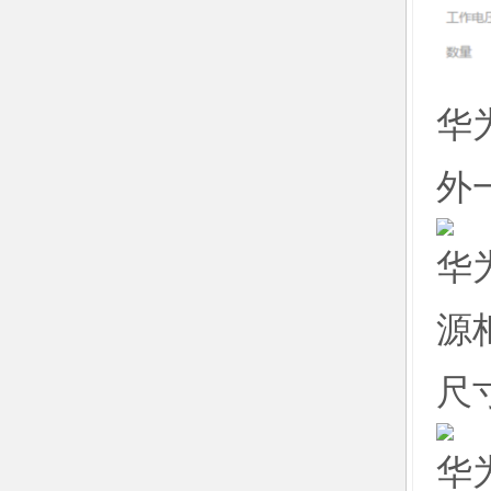
华为
外
华
源
尺寸
华