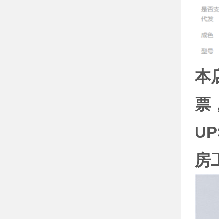
本
票
U
房工