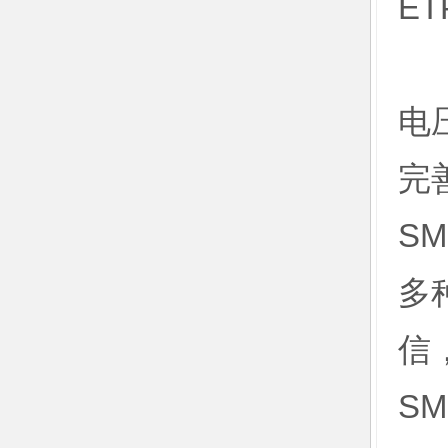
ET
电压
完
S
多
信
S