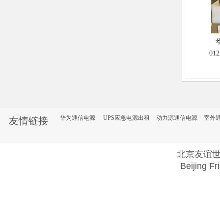
华
01
交流
内置
关 F
块
华为通信电源
UPS应急电源出租
动力源通信电源
室外
友情链接
北京友谊
Beijing Fr