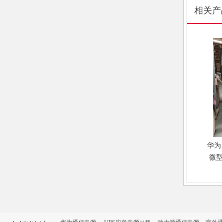
相关产
华为 
微
一柜
缘微
UPS