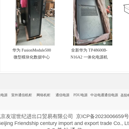
华为 FusionModule500
全新华为 TP48600B-
微型模块化数据中心
N16A2 一体化电源机
一柜一 DC 一体化边
柜 三相 380V 输入
缘微模块机房 6KVA
600A 大容量基站高频
UPS 内置 3.5KW 柜内
开关电源
精密空调
信电源
室外通信机柜
网络机柜
通信电源
PDU电源
中达电通通信电源
圣阳
北京友谊世纪进出口贸易有限公司
京ICP备2023006659号
eijing Friendship century import and export trade Co., L