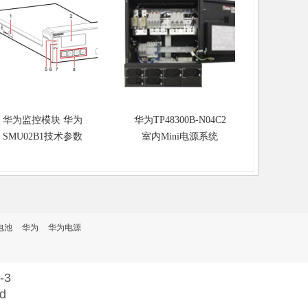
华为监控模块 华为
华为TP48300B-N04C2
华为MT
SMU02B1技术参数
室内Mini电源系统
HT20
MTS951
外机柜，E
C5
电池
华为
华为电源
-3
td