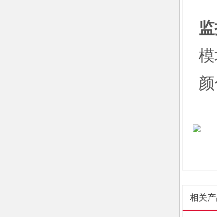
二
监
模
颜
相关产