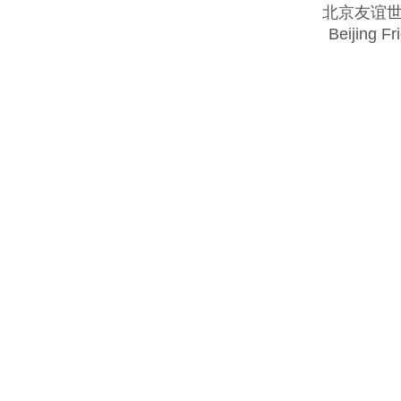
北京友谊
Beijing Fr
Copyright @ 2018 . All rights reserved.