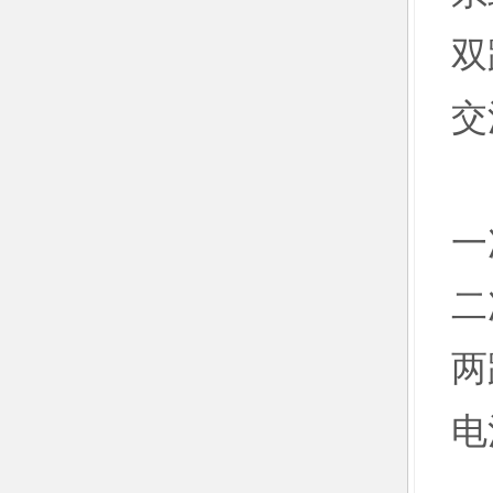
双
交
1
一
二
两
电