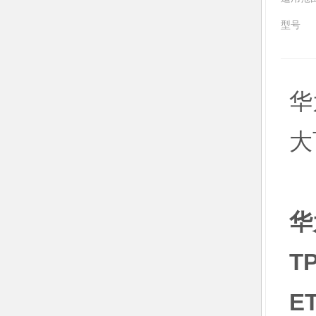
型号
华
大
华
TP
E