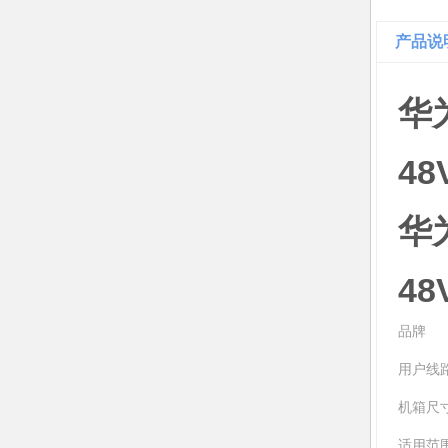
产品说
华
4
华
4
品牌
用户线
机箱尺
适用范