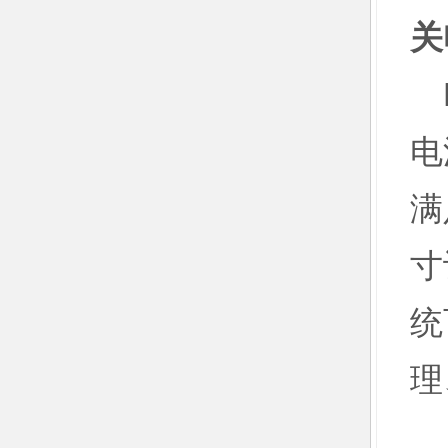
关
E
电
满
寸
统
理
E