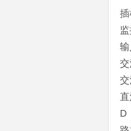
插
监
输
交
交
直
D
路