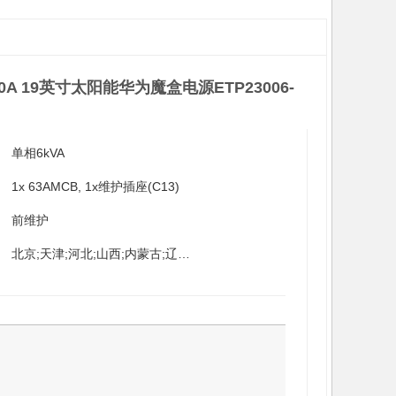
0A 19英寸太阳能
华为魔盒电源ETP23006-
单相6kVA
1x 63AMCB, 1x维护插座(C13)
前维护
北京;天津;河北;山西;内蒙古;辽宁;吉林;黑龙江;上海;江苏;浙江;安徽;福建;江西;山东;河南;湖北;湖南;广东;广西;海南;重庆;四川;贵州;云南;西藏;陕西;甘肃;青海;宁夏;新疆