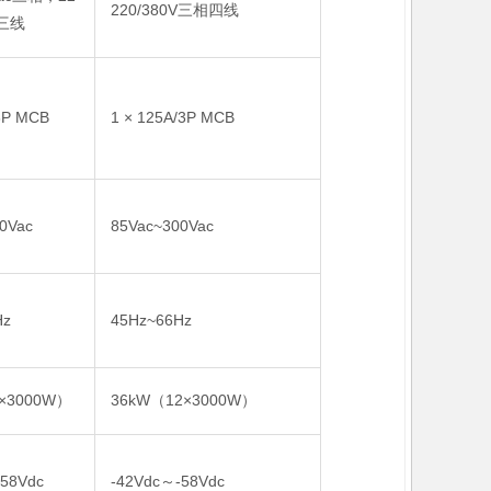
220/380V三相四线
相三线
3P MCB
1 × 125A/3P MCB
0Vac
85Vac~300Vac
Hz
45Hz~66Hz
×3000W）
36kW（12×3000W）
58Vdc
-42Vdc～-58Vdc