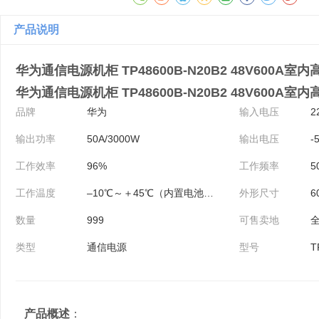
产品说明
华为通信电源机柜 TP48600B-N20B2 48V600A
华为通信电源机柜 TP48600B-N20B2 48V600
品牌
华为
输入电压
2
输出功率
50A/3000W
输出电压
-
工作效率
96%
工作频率
5
工作温度
–10℃～＋45℃（内置电池）；–10℃
外形尺寸
6
数量
999
可售卖地
类型
通信电源
型号
T
产品概述
：