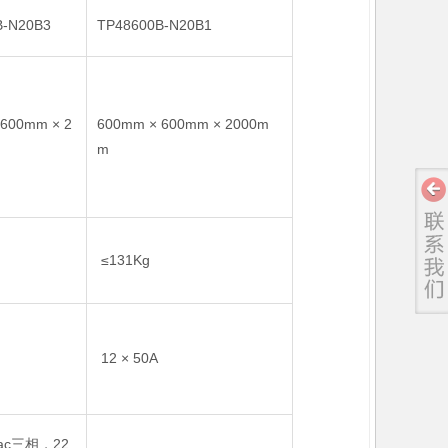
B-N20B3
TP48600B-N20B1
600mm × 2
600mm × 600mm × 2000m
m
≤131Kg
12 × 50A
Vac三相，22