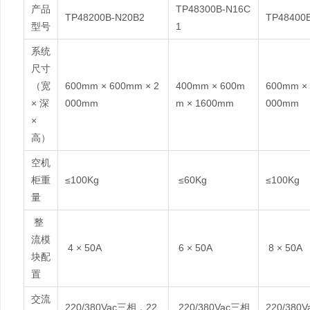
产品
TP48300B-N16C
TP48200B-N20B2
TP48400
型号
1
系统
尺寸
（宽
600mm × 600mm × 2
400mm × 600m
600mm × 
× 深
000mm
m × 1600mm
000mm
×
高）
空机
柜重
≤100Kg
≤60Kg
≤100Kg
量
整
流模
4 × 50A
6 × 50A
8 × 50A
块配
置
交流
220/380Vac三相，22
220/380Vac三相
220/380