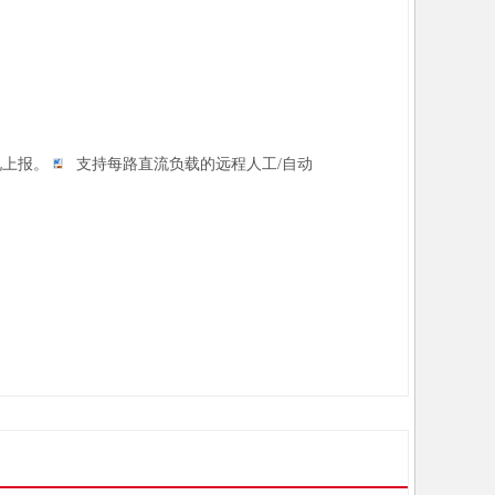
况上报。
支持每路直
流负载的远程人工
/
自动