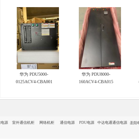
华为 PDU5000-
华为 PDU8000-
0125ACV4-CBA001
160ACV4-CBA015
交流配电单元 125A
ATS 双路自动切换精
内置 ATS 自动切换开
密配电柜 160A 三相
关 FusionModule 微模
交流智能配电 数据中
块机房智能交流配电
心 UPS 输入输出 ATS
柜
配电箱
信电源
室外通信机柜
网络机柜
通信电源
PDU电源
中达电通通信电源
圣阳