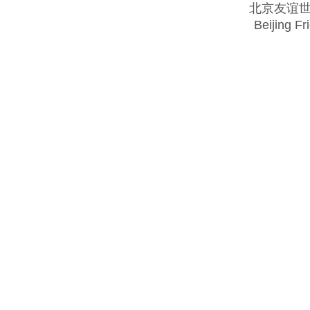
北京友谊
Beijing Fr
Copyright @ 2018 . All rights reserved.