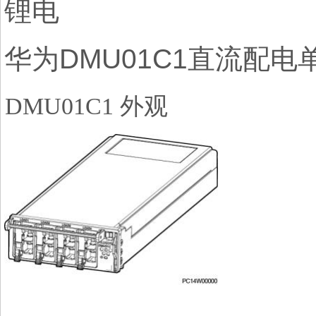
锂电
华为DMU01C1直流配电
DMU
01
C1
外观