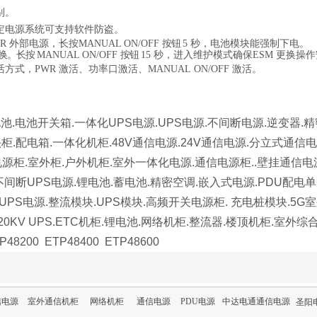
别。
定电源系统可支持软件防盗。
R
外部电源，长按
MANUAL
ON/OFF
按钮
5
秒，电池模块能强制下电。
换。长按
MANUAL
ON/OFF
按钮
15
秒，进入维护模式确
保
ESM
更换操作
活方式，
PWR
激活、功率口激活、
MANUAL
ON/OFF
激活。
池.电池开关箱.一体化UPS电源.UPS电源.不间断电源.逆变器.
柜.配电箱.一体化机柜.48V通信电源.24V通信电源.分立式通信
电源柜.室外柜.户外机柜.室外一体化电源.通信电源柜..壁挂通信
不间断UPS电源.锂电池.蓄电池.精密空调.嵌入式电源.PDU配电单
PS电源.整流模块.UPS模块.高频开关电源柜. 充电桩模块.5G
20KV UPS.ETC机柜.锂电池.网络机柜.整流器.楼顶机柜.室
0 ETP48400 ETP48600
信电源
室外通信机柜
网络机柜
通信电源
PDU电源
中达电通通信电源
圣阳