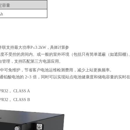
定容量
Ah
并联支持最大功率
P
≤
3.2kW
，具体计算参
湿度不受控的房间内、或一般的室外环境
（
包括只有简单遮蔽（如遮阳棚
）
自管理，支持匹配第三方电源应用。
中可免维护，节省客户电池运维检测费用，减少上站更换频率。
通铅酸电池的
2~3
倍，同时可以实现站点电池健康度和储电容量的实时
PR32
，
CLASS
A
PR32
，
CLASS
B