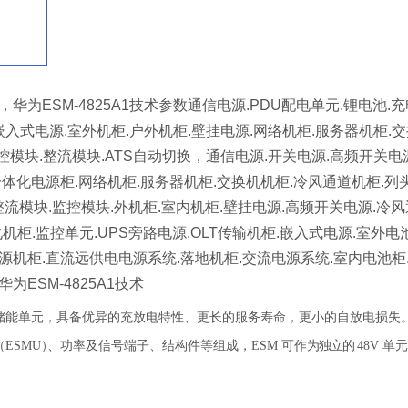
电池，华为ESM-4825A1技术参数通信电源.PDU配电单元.锂电池
嵌入式电源.室外机柜.户外机柜.壁挂电源.网络机柜.服务器机柜.交
控模块.整流模块.ATS自动切换，通信电源.开关电源.高频开关电
体化电源柜.网络机柜.服务器机柜.交换机机柜.冷风通道机柜.列头柜
整流模块.监控模块.外机柜.室内机柜.壁挂电源.高频开关电源.冷风
柜.监控单元.UPS旁路电源.OLT传输机柜.嵌入式电源.室外电池仓
柜.直流远供电电源系统.落地机柜.交流电源系统.室内电池柜.高压开关电
华为ESM-4825A1技术
储能单元，具备优异的充放电特性、更长的服务寿命，更小的自放电损失
（
ES
M
U
）
、功率及信号端子、结构件等组成，
E
S
M
可作
为独立的
48V
单元