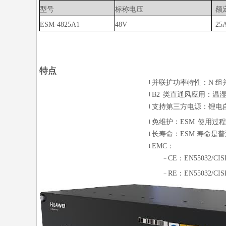
型号
标称电压
额
ESM-4825A1
48V
25
特点
并联扩功率特性：
N
组
l
B2
类直通风应用：温
l
支持第三方电源：锂电
l
免维护：
ESM
使用过程
l
长寿命：
ESM
寿命是普
l
EMC
：
l
CE
：
EN55032/CIS
−
RE
：
EN55032/CIS
−