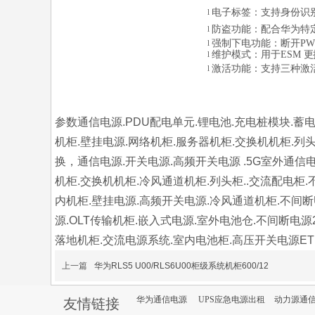
电子标签：支持身份识
l
防盗功能：配合华为特
l
强制下电功能：断开
PW
l
维护模式：用于
ESM
更
l
激活功能：支持三种激
l
参数通信电源.PDU配电单元.锂电池.充电桩模块.蓄电
机柜.壁挂电源.网络机柜.服务器机柜.交换机机柜.列头
换，通信电源.开关电源.高频开关电源 .5G室外通信
机柜.交换机机柜.冷风通道机柜.列头柜..交流配电柜.
内机柜.壁挂电源.高频开关电源.冷风通道机柜.不间断U
源.OLT传输机柜.嵌入式电源.室外电池仓.不间断电源
落地机柜.交流电源系统.室内电池柜.高压开关电源ETP4820
上一篇
华为RLS5 U00/RLS6U00柜级系统机柜600/12
华为通信电源
UPS应急电源出租
动力源通
友情链接