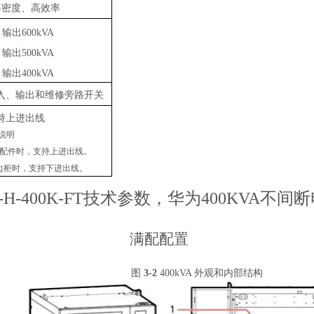
率密度、高效率
：输出600kVA
：输出500kVA
：输出400kVA
入、输出和维修旁路开关
持上进出线
说
明
选配件时，支持上
进出线。
边柜时，支持下进
出线。
-H-400K-FT技术参数，华为400KVA不间
满配配置
图
3-
2
400kVA 外观和内部结构