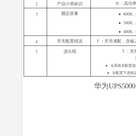
H
：高功
产品小类
标识
2
额定容量
3
● 600K
● 500K
● 400K
开
关配置情况
F
：开关满配，含输
4
T
：支
进
出线
5
● 当系统未配置
● 当配置下进线
华为
UPS
5000