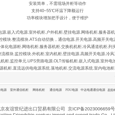
安装简单，不需现场并柜等动作
支持40~55℃环温下降额运行
功率模块增加把手设计，便于维护
电源.嵌入式电源.室外机柜.户外机柜.壁挂电源.网络机柜.服务器机
控模块.整流模块.ATS自动切换，通信电源.开关电源.高频开关电
体化电源柜.网络机柜.服务器机柜.交换机机柜.冷风通道机柜.列头柜
整流模块.监控模块.外机柜.室内机柜.壁挂电源.高频开关电源.冷风
柜.监控单元.UPS旁路电源.OLT传输机柜.嵌入式电源.室外电池仓
柜.直流远供电电源系统.落地机柜.交流电源系统.室内电池柜.高压开关电
信电源
室外通信机柜
网络机柜
通信电源
PDU电源
中达电通通信电源
圣阳
北京友谊世纪进出口贸易有限公司
京ICP备2023006659号