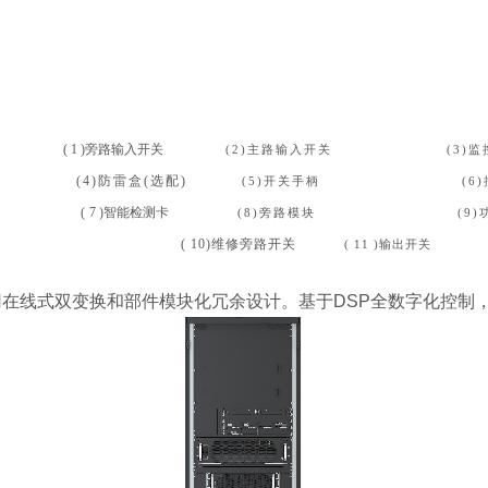
( 1 )旁路输入开关
(
2)主路输入开关
(
3)
(4)防雷盒(选配
)
(5)开关手
柄
(
6
(
7 )智能检测卡
(
8)旁路模块
(
9)
(
10)维修旁路开关
(
11 )输出开关
，采用在线式双变换和部件模块化冗余设计。基于DSP全数字化控制