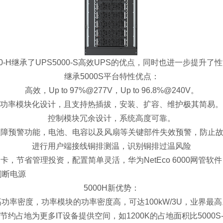
00-H继承了UPS5000-S高效UPS的优点，同时也进一步提升了
继承5000S平台特性优点：
高效，Up to 97%@277V，Up to 96.8%@240V。
功率模块化设计，且支持热插拔，安装、扩容、维护极其简易。
控制模块冗余设计，系统高度可靠。
er故障预警功能，电池、电容以及风扇等关键部件失效预警，防止
进行用户端接线铜排测温，识别铜排过温风险
卡，节省管理投资，配置简单灵活，华为NetEco 6000网管
不间断电源
5000H新优势：
高功率密度，功率模块的功率密度高，可达100kW/3U，业界最高
约占地为更多IT设备提供空间，如1200K的占地面积比5000S-1