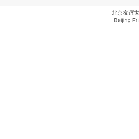
北京友谊
Beijing Fr
Copyright @ 2018 . All rights reserved.