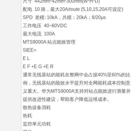
尺寸 442mm*42mm*300mm(W*H*D)
配电 10 路，最大20A/route (5,10,15,20A可设定)
SPD 差模: 10kA，共模：20kA；8/20μs
工作电压 40~60VDC
最大电流 100A
MTS9000A 站点能效管理
SIEE=
E L
E F +E G +E R
通常无线基站的能耗在整网中会占据40%至60%的比
例，无线基站的能效水平提升对全网能耗成本控制意
义重大。华为MTS9000A支持对站点能效进行测量并
提供改进性建议，帮助客户降低运维成本。
散热设备消耗
热耗
监控单元功耗