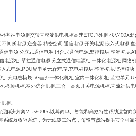
户外基站电源柜交转直整流供电机柜高速ETC户外柜 48V400A混
源.不间断电源.逆变器.精密空调.通信电源.开关电源.嵌入式电源.
4V通信电源.分立式通信电源.组合式通信电源.监控模块.整流模块.A
信电源柜..壁挂通信电源.分立式通信电源柜.一体化电源柜.网络机
嵌入式电源.PDU配电单元.配电箱.充电桩模块.整流模块.监控模块
源柜. 充电桩模块.5G室外一体化机柜.室内一体化机柜.监控单元.U
.整流器.楼顶机柜.室外综合机柜.三合一高频开关电源机柜.直流远供
体化机柜。
信能源解决方案MTS9000A以其简单、智能和高效特性帮助运
站点监控系统及收容系统，为无线覆盖站点，传输节点站提供安全可