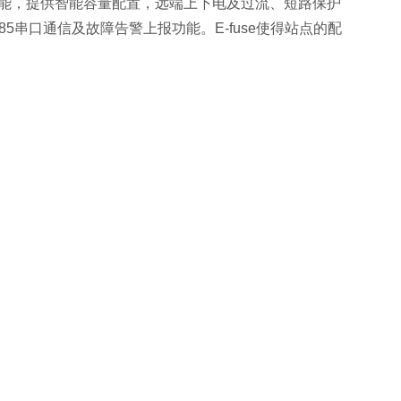
配电功能，提供智能容量配置，远端上下电及过流、短路保护
5串口通信及故障告警上报功能。E-fuse使得站点的配